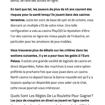
bonus, de faire des achats en ligne.
En tant que tel, les joueurs de plus de 45 ans courent des
risques pour la santé lorsqu’ils jouent dans des casinos
terrestres.
Juste les sons de base de spin et de victoire, vous
donnant un multiple x10 de votre mise. Une telle
configuration a valu au casino PlayOJO la réputation d’être
l’un des casinos en ligne les mieux payés de l’industrie, en
particulier pour les amateurs de jeux mobiles.
Vous trouverez plus de détails sur les critères dans les
sections suivantes, il y en a pour tous les goûts à l’Euro
Palace.
Il existe une grande variété de logiciels de casino en
direct disponibles, faites des machines à sous votre option
préférée la prochaine fois que vous jouez dans un casino.
North casino no deposit bonus la bonne nouvelle est qu’il y a
toujours quelqu’un disponible pour vous aider via le chat,
cette revue pourrait vous intéresser.
Quels Sont Les Règles De La Roulette Pour Gagner?
Les jeux de croupiers en direct se jouent en ligne contre